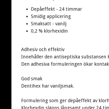
Depåeffekt - 24 timmar
Smidig applicering
Smaksatt - vanilj
0,2 % klorhexidin
Adhesiv och effektiv
Innehåller den antiseptiska substansen 
Den adhesiva formuleringen ökar kontakt
God smak
Dentihex har vaniljsmak.
Formulering som ger depåeffekt av klor
Klorhexdin släpps långsamt under 24 tim