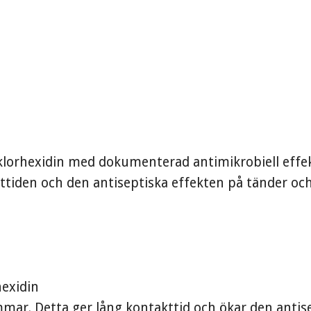
klorhexidin med dokumenterad antimikrobiell effek
tiden och den antiseptiska effekten på tänder och
hexidin
mar. Detta ger lång kontakttid och ökar den antise