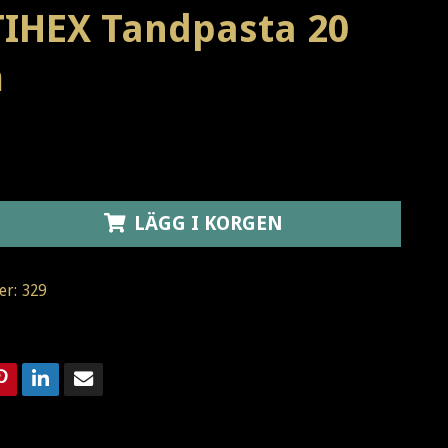
IHEX Tandpasta 20
m
LÄGG I KORGEN
er:
329