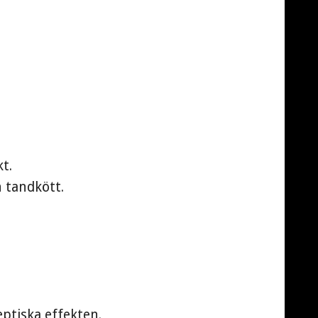
t.
 tandkött.
ptiska effekten.