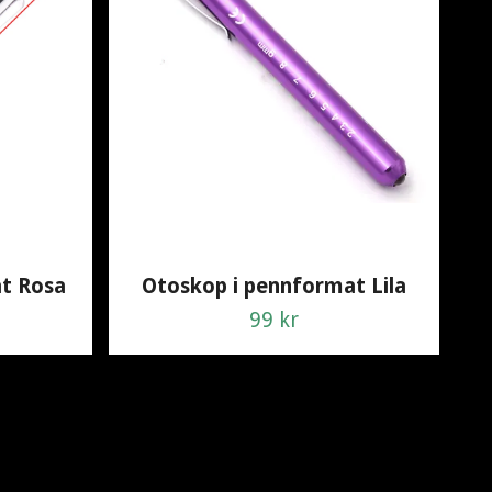
FE
t Rosa
Otoskop i pennformat Lila
99 kr