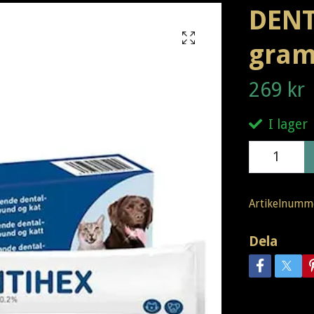
DENT
gra
269 kr
I lager
Artikelnumm
Dela