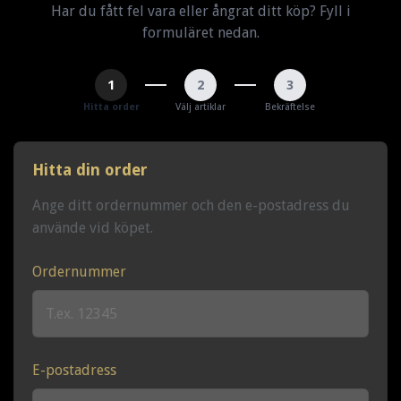
Har du fått fel vara eller ångrat ditt köp? Fyll i
formuläret nedan.
1
2
3
Hitta order
Välj artiklar
Bekräftelse
Hitta din order
Ange ditt ordernummer och den e-postadress du
använde vid köpet.
Ordernummer
E-postadress