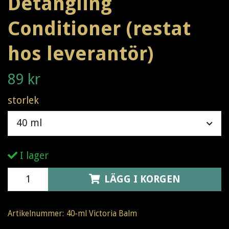
Detangling
Conditioner (restat
hos leverantör)
89 kr
storlek
40 ml
I lager
LÄGG I KORGEN
Artikelnummer:
40-ml Victoria Balm