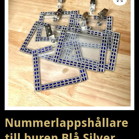
Nummerlappshållare
till buren Blå Silver