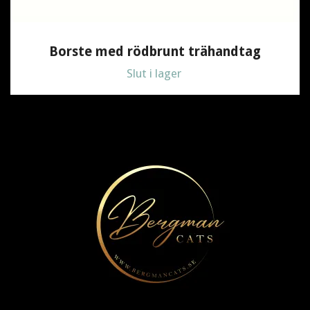
Borste med rödbrunt trähandtag
Slut i lager